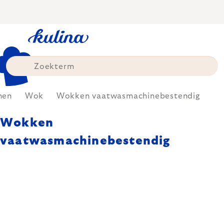
Skip
to
content
nen
Wok
Wokken vaatwasmachinebestendig
Wokken
vaatwasmachinebestendig