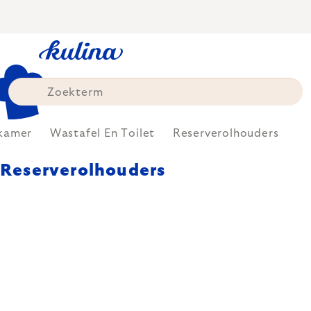
Skip
to
content
kamer
Wastafel En Toilet
Reserverolhouders
Reserverolhouders