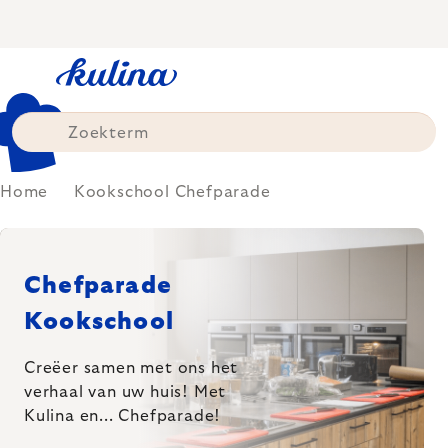
Skip
to
content
Home
Kookschool Chefparade
Chefparade
Kookschool
Creëer samen met ons het
verhaal van uw huis!
Met
Kulina en... Chefparade!