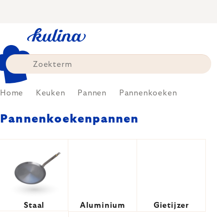
Skip
to
content
Home
Keuken
Pannen
Pannenkoeken
Pannenkoekenpannen
Staal
Aluminium
Gietijzer