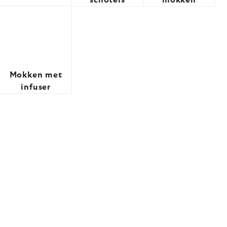
schotels
mokken
Mokken met
infuser