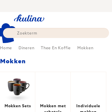
Skip
to
content
Home
Dineren
Thee En Koffie
Mokken
Mokken
Mokken Sets
Mokken met
Individuele