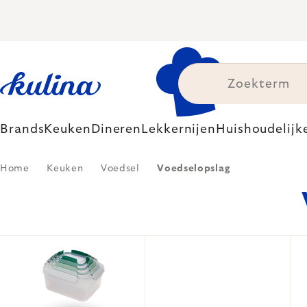
Skip
to
content
Brands
Keuken
Dineren
Lekkernijen
Huishoudelijk
Home
Keuken
Voedsel
Voedselopslag