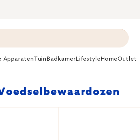
e Apparaten
Tuin
Badkamer
Lifestyle
Home
Outlet
Voedselbewaardozen