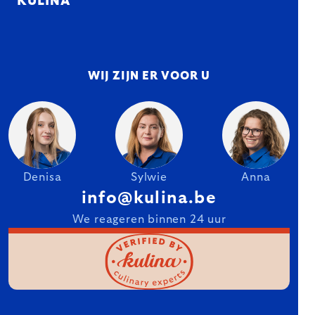
KULINA
WIJ ZIJN ER VOOR U
Denisa
Sylwie
Anna
info@kulina.be
We reageren binnen 24 uur