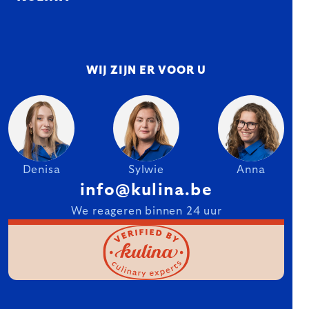
WIJ ZIJN ER VOOR U
Denisa
Sylwie
Anna
info@kulina.be
We reageren binnen 24 uur