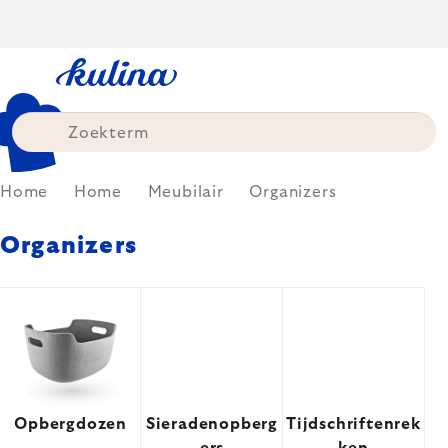
Skip
to
content
Home
Home
Meubilair
Organizers
Organizers
Opbergdozen
Sieradenopberg
Tijdschriftenrek