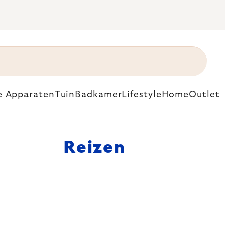
e Apparaten
Tuin
Badkamer
Lifestyle
Home
Outlet
Reizen