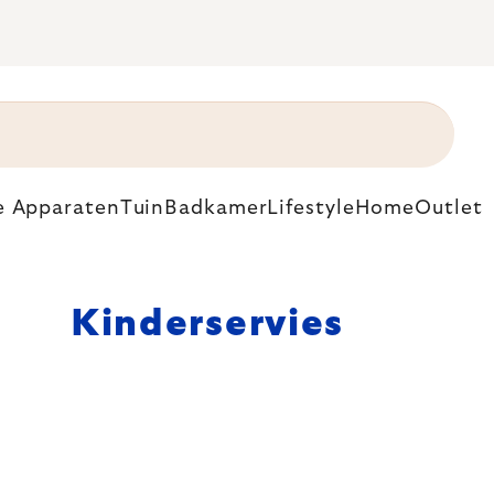
e Apparaten
Tuin
Badkamer
Lifestyle
Home
Outlet
Kinderservies