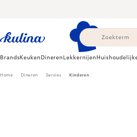
Skip
to
content
Brands
Keuken
Dineren
Lekkernijen
Huishoudelijk
Home
Dineren
Servies
Kinderen