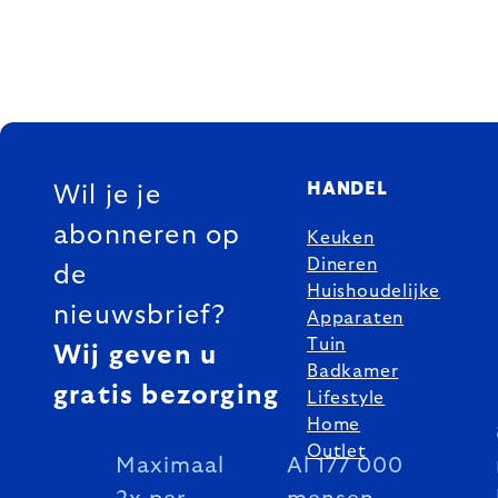
FOOTER
HANDEL
Wil je je
abonneren op
Keuken
Dineren
de
Huishoudelijke
nieuwsbrief?
Apparaten
Tuin
Wij geven u
Badkamer
gratis bezorging
Lifestyle
Home
Outlet
Maximaal
Al 177 000