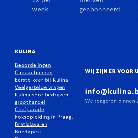
2x per
mensen
week
geabonneerd
KULINA
Beoordelingen
WIJ ZIJN ER VOOR 
Cadeaubonnen
Eerste keer bij Kulina
Veelgestelde vragen
info@kulina.
Kulina voor bedrijven -
We reageren binnen 
groothandel
Chefparade
koksopleiding in Praag,
Bratislava en
Boedapest