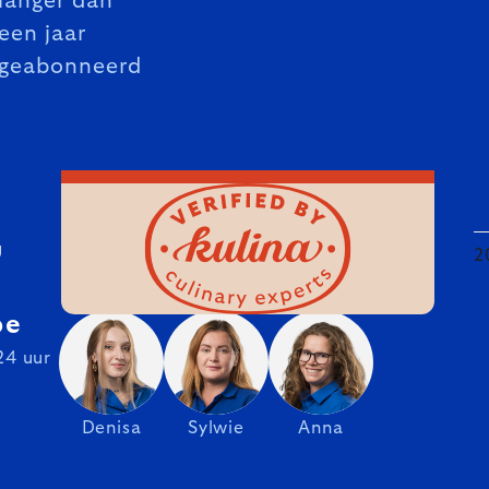
langer dan
een jaar
geabonneerd
U
2
be
24 uur
Denisa
Sylwie
Anna