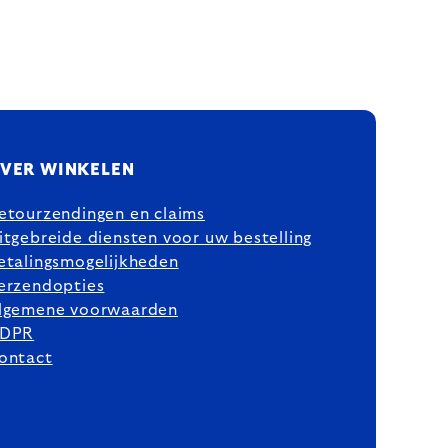
VER WINKELEN
etourzendingen en claims
itgebreide diensten voor uw bestelling
etalingsmogelijkheden
erzendopties
lgemene voorwaarden
DPR
ontact