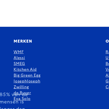
MERKEN
O
WMF
R
Alessi
U
SMEG
B
Kitchen Aid
V
Big Green Egg
A
JosephJoseph
G
Zwilling
C
de Buyer
85% van de
Eva Solo
mensen is