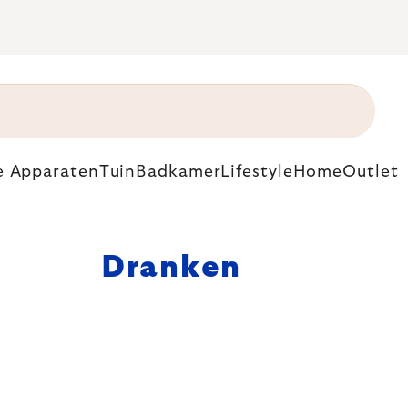
e Apparaten
Tuin
Badkamer
Lifestyle
Home
Outlet
Dranken