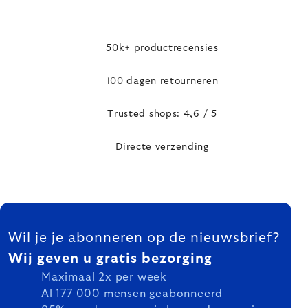
50k+ productrecensies
100 dagen retourneren
Trusted shops: 4,6 / 5
Directe verzending
FOOTER
Wil je je abonneren op de nieuwsbrief?
Wij geven u gratis bezorging
Maximaal 2x per week
Al 177 000 mensen geabonneerd