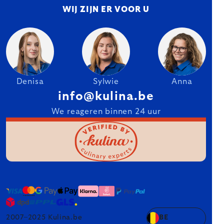
WIJ ZIJN ER VOOR U
Denisa
Sylwie
Anna
info@kulina.be
We reageren binnen 24 uur
2007–2025 Kulina.be
BE