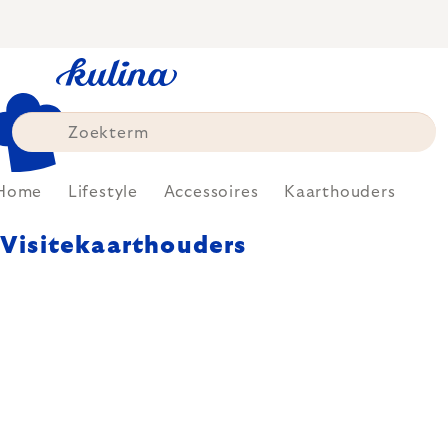
Skip
to
content
Home
Lifestyle
Accessoires
Kaarthouders
Visitekaarthouders