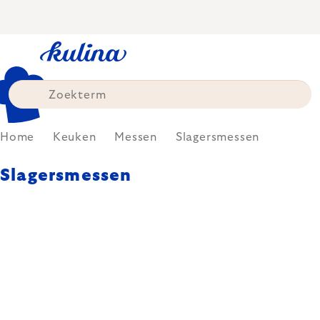
Skip
to
content
Home
Keuken
Messen
Slagersmessen
Slagersmessen