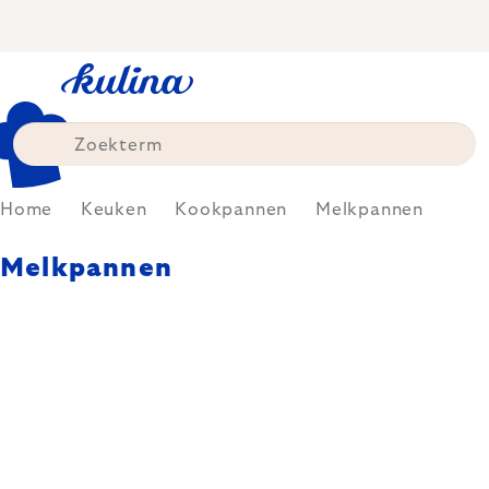
Skip
to
content
Home
Keuken
Kookpannen
Melkpannen
Melkpannen