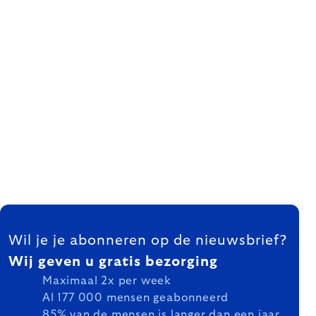
FOOTER
Wil je je abonneren op de nieuwsbrief?
Wij geven u gratis bezorging
Maximaal 2x per week
Al 177 000 mensen geabonneerd
85% van de mensen is langer dan een jaar