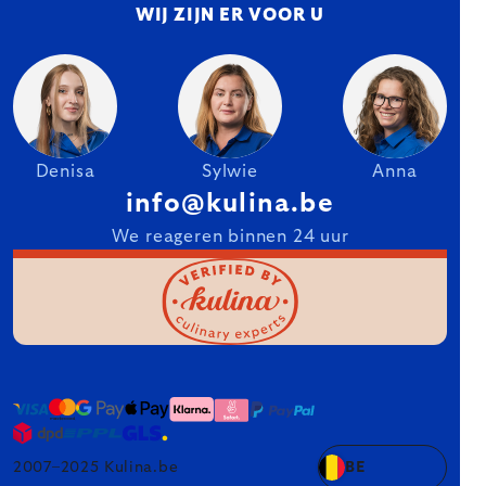
WIJ ZIJN ER VOOR U
Denisa
Sylwie
Anna
info@kulina.be
We reageren binnen 24 uur
2007–2025 Kulina.be
BE