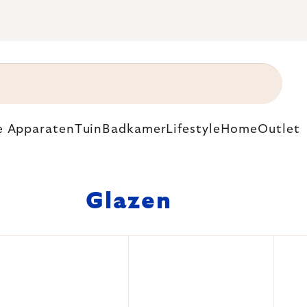
e Apparaten
Tuin
Badkamer
Lifestyle
Home
Outlet
Glazen