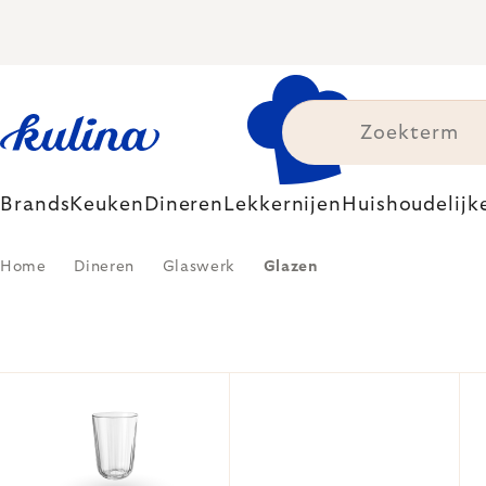
Skip
to
content
Brands
Keuken
Dineren
Lekkernijen
Huishoudelijk
Home
Dineren
Glaswerk
Glazen