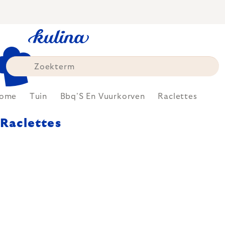
Skip
to
content
ome
Tuin
Bbq'S En Vuurkorven
Raclettes
Raclettes