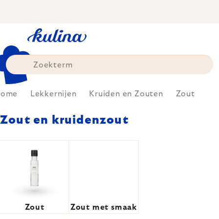
Skip
to
content
Home
Lekkernijen
Kruiden en Zouten
Zout
Zout en kruidenzout
Zout
Zout met smaak