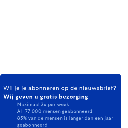
FOOTER
Wil je je abonneren op de nieuwsbrief?
Wij geven u gratis bezorging
Maximaal 2x per week
Al 177 000 mensen geabonneerd
85% van de mensen is langer dan een jaar
geabonneerd