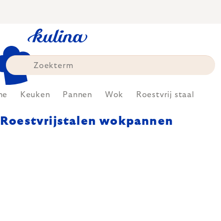
Skip
to
content
me
Keuken
Pannen
Wok
Roestvrij staal
Roestvrijstalen wokpannen