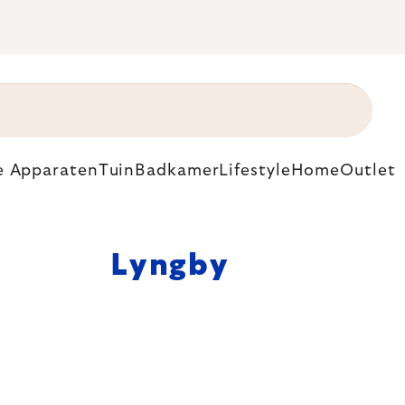
e Apparaten
Tuin
Badkamer
Lifestyle
Home
Outlet
Lyngby
at porseleinen
e benadering.