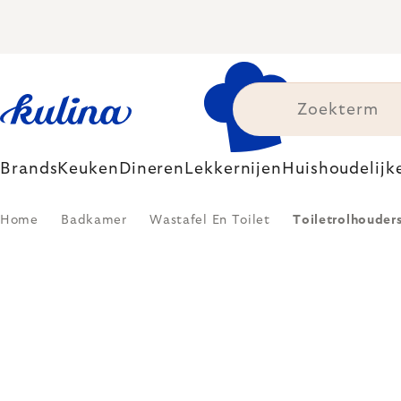
Skip
to
content
Brands
Keuken
Dineren
Lekkernijen
Huishoudelijk
Home
Badkamer
Wastafel En Toilet
Toiletrolhouder