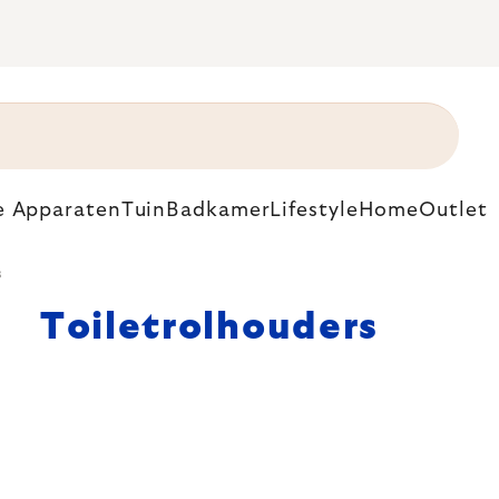
e Apparaten
Tuin
Badkamer
Lifestyle
Home
Outlet
s
Toiletrolhouders