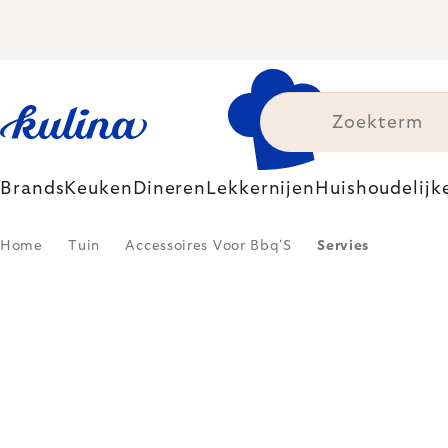
Skip
to
content
Brands
Keuken
Dineren
Lekkernijen
Huishoudelijk
Home
Tuin
Accessoires Voor Bbq'S
Servies