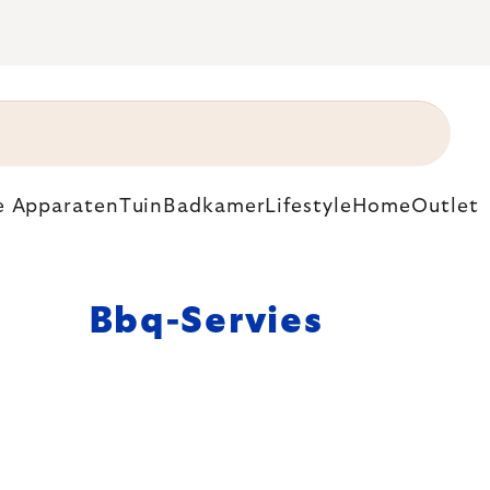
e Apparaten
Tuin
Badkamer
Lifestyle
Home
Outlet
Bbq-Servies