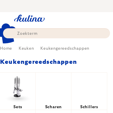
Skip
to
content
Home
Keuken
Keukengereedschappen
Keukengereedschappen
Sets
Scharen
Schillers