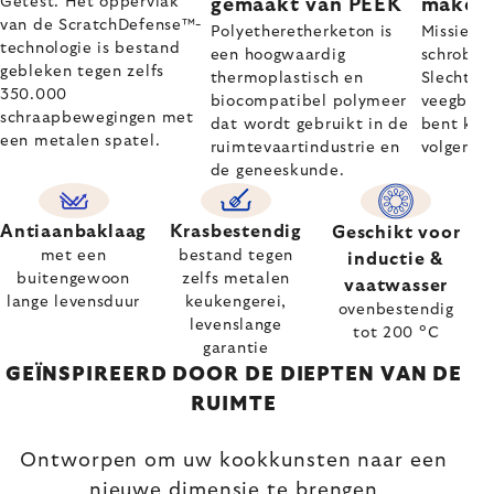
Getest. Het oppervlak
gemaakt van PEEK
maken
van de ScratchDefense™-
Polyetheretherketon is
Missie vo
technologie is bestand
een hoogwaardig
schrobbe
gebleken tegen zelfs
thermoplastisch en
Slechts 
350.000
biocompatibel polymeer
veegbewe
schraapbewegingen met
dat wordt gebruikt in de
bent kla
een metalen spatel.
ruimtevaartindustrie en
volgende 
de geneeskunde.
Antiaanbaklaag
Krasbestendig
Geschikt voor
met een
bestand tegen
inductie &
buitengewoon
zelfs metalen
vaatwasser
lange levensduur
keukengerei,
ovenbestendig
levenslange
tot 200 °C
garantie
GEÏNSPIREERD DOOR DE DIEPTEN VAN DE
RUIMTE
Ontworpen om uw kookkunsten naar een
nieuwe dimensie te brengen