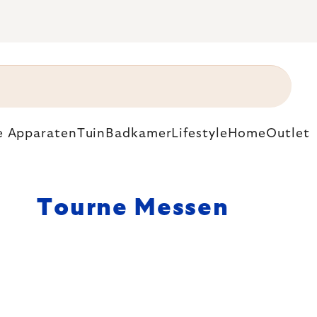
e Apparaten
Tuin
Badkamer
Lifestyle
Home
Outlet
Tourne Messen