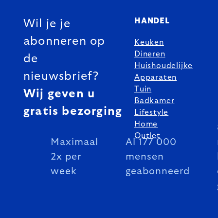
HANDEL
Wil je je
abonneren op
Keuken
Dineren
de
Huishoudelijke
nieuwsbrief?
Apparaten
Tuin
Wij geven u
Badkamer
gratis bezorging
Lifestyle
Home
Outlet
Maximaal
Al 177 000
2x per
mensen
week
geabonneerd