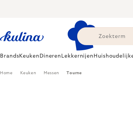
Skip
to
content
Brands
Keuken
Dineren
Lekkernijen
Huishoudelijk
Home
Keuken
Messen
Tourne