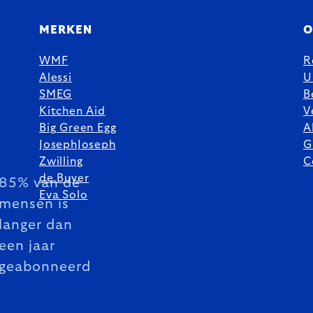
MERKEN
O
WMF
R
Alessi
U
SMEG
B
Kitchen Aid
V
Big Green Egg
A
JosephJoseph
G
Zwilling
C
de Buyer
85% van de
Eva Solo
mensen is
langer dan
een jaar
geabonneerd