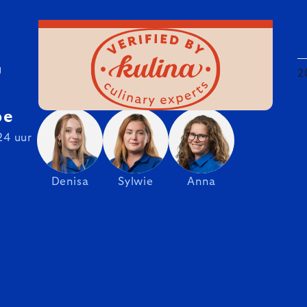
U
2
be
24 uur
Denisa
Sylwie
Anna