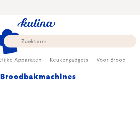
Skip
to
content
elijke Apparaten
Keukengadgets
Voor Brood
Broodbakmachines