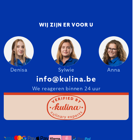
WIJ ZIJN ER VOOR U
Denisa
Sylwie
Anna
info@kulina.be
We reageren binnen 24 uur