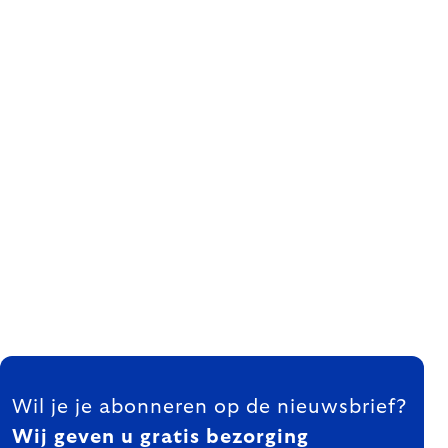
FOOTER
Wil je je abonneren op de nieuwsbrief?
Wij geven u gratis bezorging