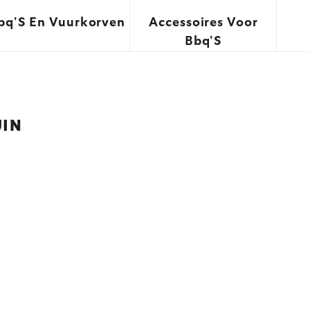
bq'S En Vuurkorven
Accessoires Voor
Bbq'S
UIN