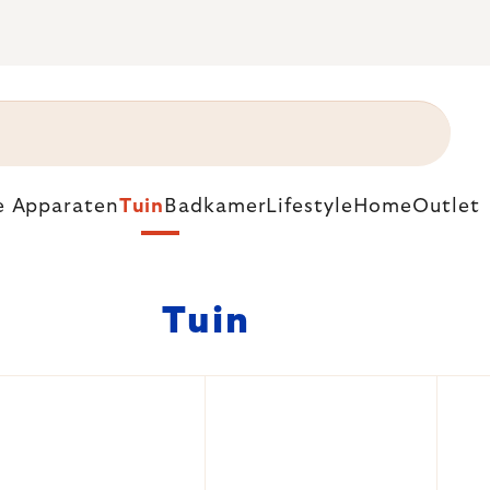
e Apparaten
Tuin
Badkamer
Lifestyle
Home
Outlet
Tuin