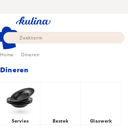
Skip
to
content
Home
Dineren
Dineren
Servies
Bestek
Glaswerk