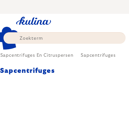
Skip
to
content
Sapcentrifuges En Citruspersen
Sapcentrifuges
Sapcentrifuges