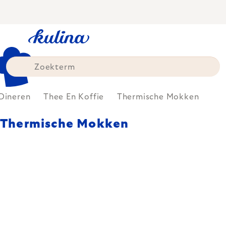
Skip
to
content
Dineren
Thee En Koffie
Thermische Mokken
Thermische Mokken