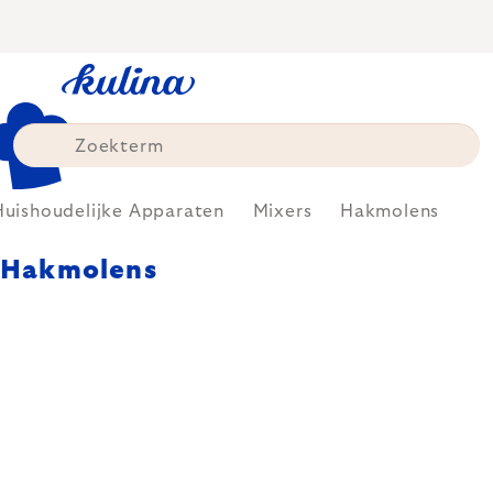
Skip
to
content
Huishoudelijke Apparaten
Mixers
Hakmolens
Hakmolens