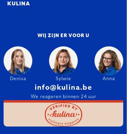
KULINA
WIJ ZIJN ER VOOR U
Denisa
Sylwie
Anna
info@kulina.be
We reageren binnen 24 uur