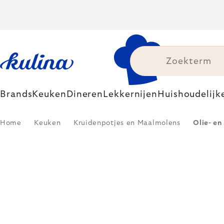
Skip
to
content
Brands
Keuken
Dineren
Lekkernijen
Huishoudelijk
Home
Keuken
Kruidenpotjes en Maalmolens
Olie- en