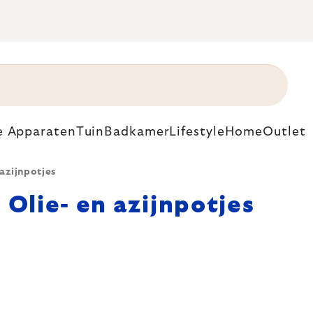
e Apparaten
Tuin
Badkamer
Lifestyle
Home
Outlet
 azijnpotjes
Olie- en azijnpotjes