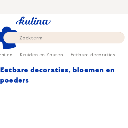
Skip
to
content
rnijen
Kruiden en Zouten
Eetbare decoraties
Eetbare decoraties, bloemen en
poeders