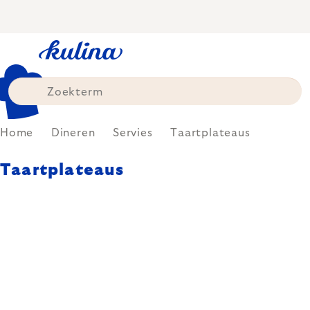
Skip
to
content
Home
Dineren
Servies
Taartplateaus
Taartplateaus