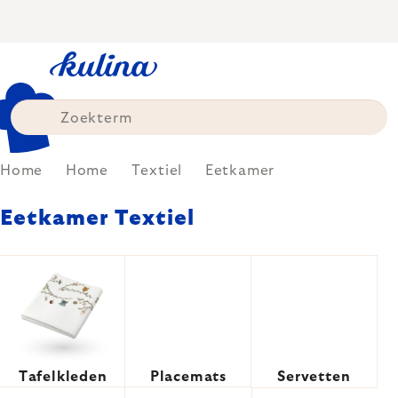
Skip
to
content
Home
Home
Textiel
Eetkamer
Eetkamer Textiel
Tafelkleden
Placemats
Servetten