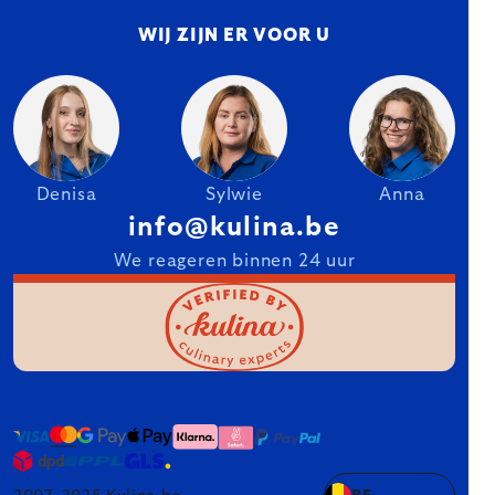
WIJ ZIJN ER VOOR U
Denisa
Sylwie
Anna
info@kulina.be
We reageren binnen 24 uur