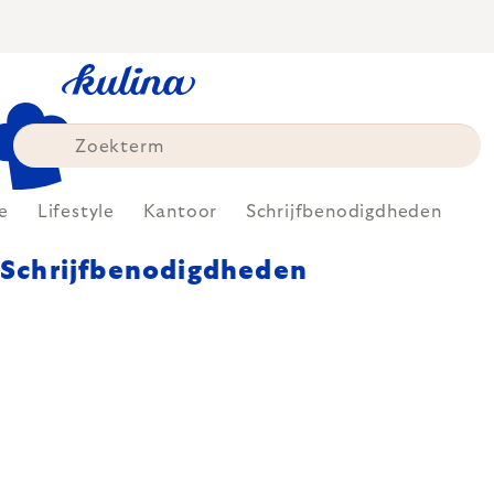
Skip
to
content
e
Lifestyle
Kantoor
Schrijfbenodigdheden
Schrijfbenodigdheden