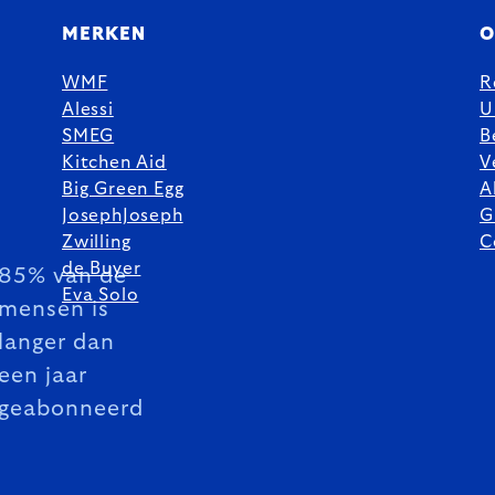
MERKEN
O
WMF
R
Alessi
U
SMEG
B
Kitchen Aid
V
Big Green Egg
A
JosephJoseph
G
Zwilling
C
de Buyer
85% van de
Eva Solo
mensen is
langer dan
een jaar
geabonneerd