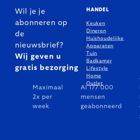
HANDEL
Wil je je
abonneren op
Keuken
Dineren
de
Huishoudelijke
nieuwsbrief?
Apparaten
Tuin
Wij geven u
Badkamer
gratis bezorging
Lifestyle
Home
Outlet
Maximaal
Al 177 000
2x per
mensen
week
geabonneerd