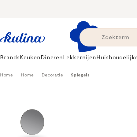
Skip
to
content
Brands
Keuken
Dineren
Lekkernijen
Huishoudelijk
Home
Home
Decoratie
Spiegels