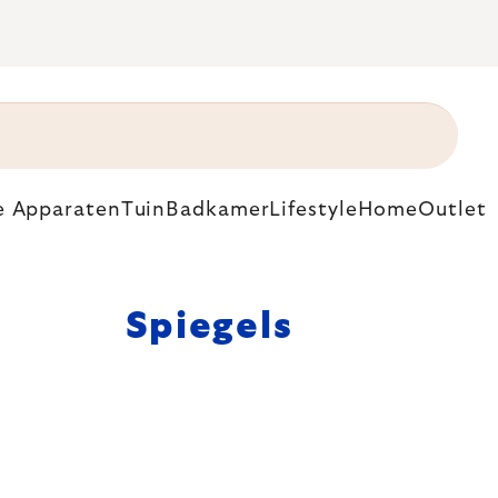
e Apparaten
Tuin
Badkamer
Lifestyle
Home
Outlet
Spiegels