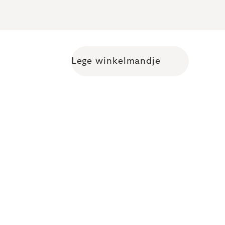
Lege winkelmandje
Shopping cart