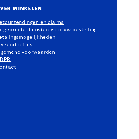
VER WINKELEN
etourzendingen en claims
itgebreide diensten voor uw bestelling
etalingsmogelijkheden
erzendopties
lgemene voorwaarden
DPR
ontact