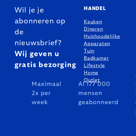
HANDEL
Wil je je
abonneren op
Keuken
Dineren
de
Huishoudelijke
nieuwsbrief?
Apparaten
Tuin
Wij geven u
Badkamer
gratis bezorging
Lifestyle
Home
Outlet
Maximaal
Al 177 000
2x per
mensen
week
geabonneerd