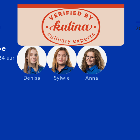
U
2
be
24 uur
Denisa
Sylwie
Anna