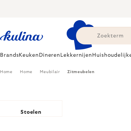
Skip
to
content
Brands
Keuken
Dineren
Lekkernijen
Huishoudelijk
Home
Home
Meubilair
Zitmeubelen
Stoelen