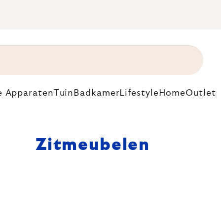
e Apparaten
Tuin
Badkamer
Lifestyle
Home
Outlet
Zitmeubelen