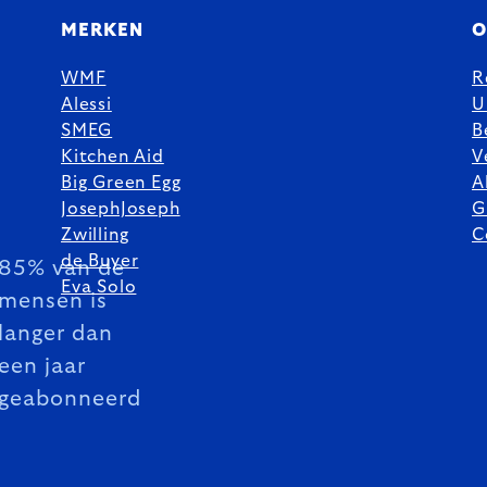
MERKEN
O
WMF
R
Alessi
U
SMEG
B
Kitchen Aid
V
Big Green Egg
A
JosephJoseph
G
Zwilling
C
de Buyer
85% van de
Eva Solo
mensen is
langer dan
een jaar
geabonneerd