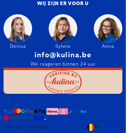
WIJ ZIJN ER VOOR U
Denisa
Sylwie
Anna
info@kulina.be
We reageren binnen 24 uur
2007–2025 Kulina.be
BE