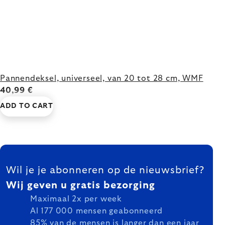
Pannendeksel, universeel, van 20 tot 28 cm, WMF
40,99 €
ADD TO CART
FOOTER
Wil je je abonneren op de nieuwsbrief?
Wij geven u gratis bezorging
Maximaal 2x per week
Al 177 000 mensen geabonneerd
85% van de mensen is langer dan een jaar