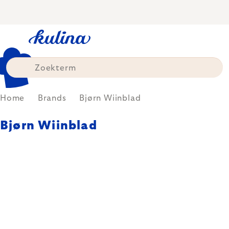
Skip
to
content
Home
Brands
Bjørn Wiinblad
Bjørn Wiinblad