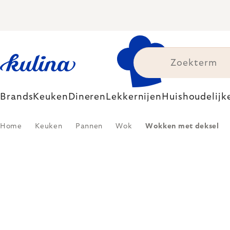
Skip
to
content
Brands
Keuken
Dineren
Lekkernijen
Huishoudelijk
Home
Keuken
Pannen
Wok
Wokken met deksel