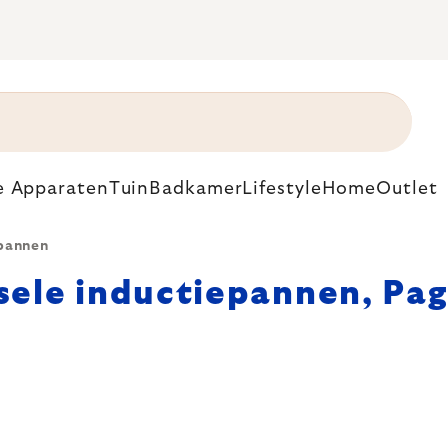
e Apparaten
Tuin
Badkamer
Lifestyle
Home
Outlet
epannen
sele inductiepannen
, Pa