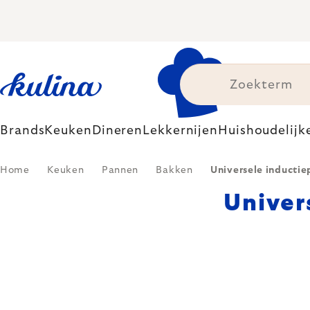
Skip
to
content
Brands
Keuken
Dineren
Lekkernijen
Huishoudelijk
Home
Keuken
Pannen
Bakken
Universele inducti
Univer