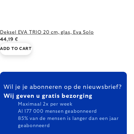
Deksel EVA TRIO 20 cm, glas, Eva Solo
44,19 €
ADD TO CART
FOOTER
Wil je je abonneren op de nieuwsbrief?
Wij geven u gratis bezorging
Maximaal 2x per week
Al 177 000 mensen geabonneerd
85% van de mensen is langer dan een jaar
geabonneerd