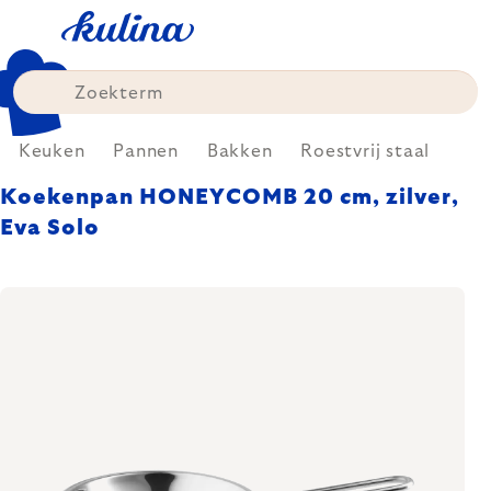
Skip
to
content
Keuken
Pannen
Bakken
Roestvrij staal
Koekenpan HONEYCOMB 20 cm, zilver,
Eva Solo