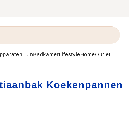
Apparaten
Tuin
Badkamer
Lifestyle
Home
Outlet
tiaanbak Koekenpannen