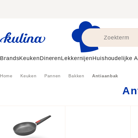
Skip
to
content
Brands
Keuken
Dineren
Lekkernijen
Huishoudelijke 
Home
Keuken
Pannen
Bakken
Antiaanbak
An