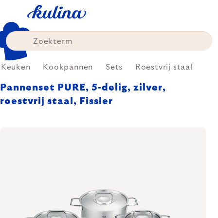
Skip
to
content
Keuken
Kookpannen
Sets
Roestvrij staal
Pannenset PURE, 5-delig, zilver,
roestvrij staal, Fissler