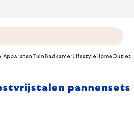
e Apparaten
Tuin
Badkamer
Lifestyle
Home
Outlet
stvrijstalen pannensets