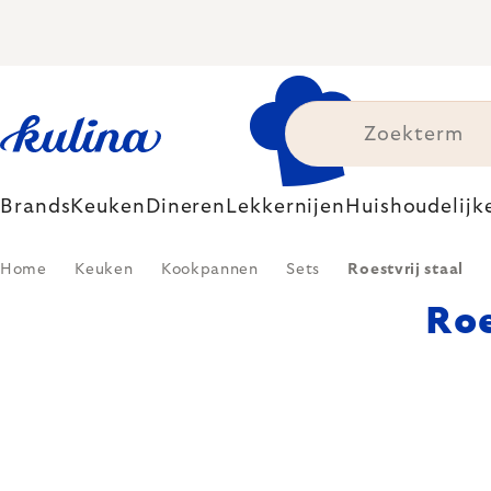
Skip
to
content
Brands
Keuken
Dineren
Lekkernijen
Huishoudelijk
Home
Keuken
Kookpannen
Sets
Roestvrij staal
Roe