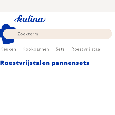
Skip
to
content
Keuken
Kookpannen
Sets
Roestvrij staal
Roestvrijstalen pannensets