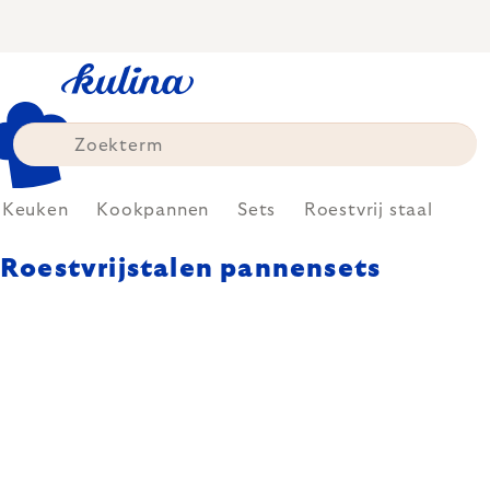
Skip
to
content
Keuken
Kookpannen
Sets
Roestvrij staal
Roestvrijstalen pannensets